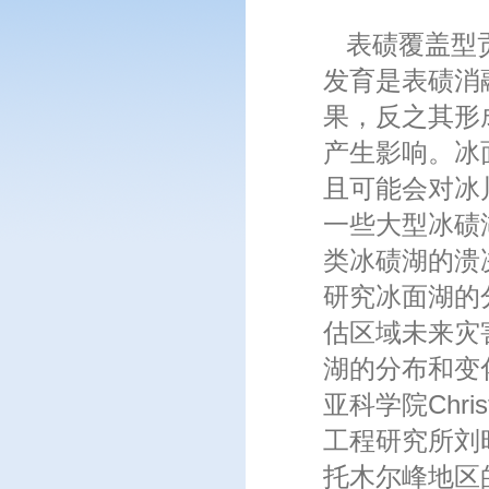
表碛覆盖型贡
发育是表碛消
果，反之其形
产生影响。冰
且可能会对冰
一些大型冰碛
类冰碛湖的溃
研究冰面湖的
估区域未来灾
湖的分布和变
亚科学院Chri
工程研究所刘
托木尔峰地区