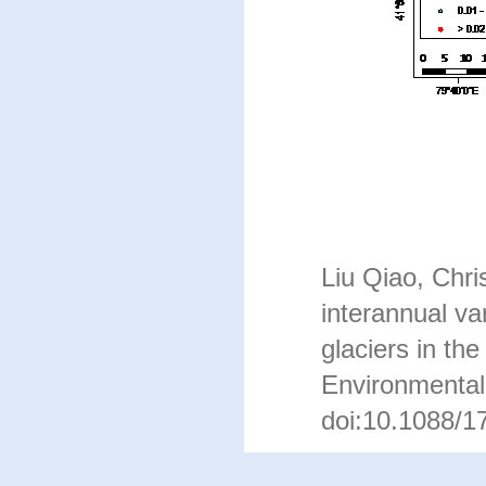
天山托
Liu Qiao, Chri
interannual var
glaciers in th
Environmental
doi:10.1088/1