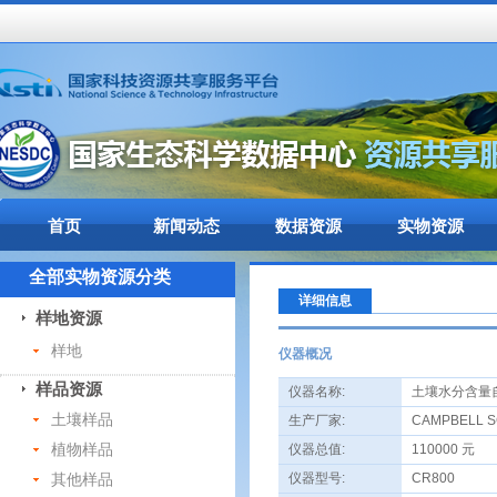
首页
新闻动态
数据资源
实物资源
全部实物资源分类
详细信息
样地资源
样地
仪器概况
样品资源
仪器名称:
土壤水分含量
土壤样品
生产厂家:
CAMPBELL SC
植物样品
仪器总值:
110000 元
其他样品
仪器型号:
CR800