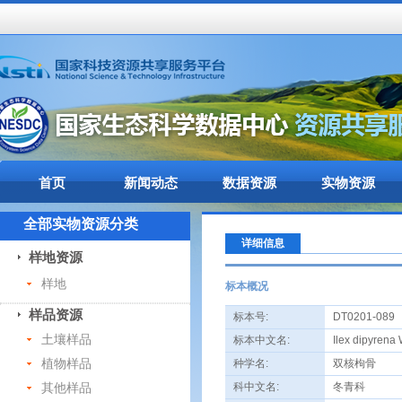
首页
新闻动态
数据资源
实物资源
全部实物资源分类
详细信息
样地资源
样地
标本概况
样品资源
标本号:
DT0201-089
土壤样品
标本中文名:
Ilex dipyrena 
植物样品
种学名:
双核枸骨
其他样品
科中文名:
冬青科