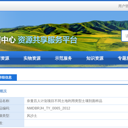
用户
什
据资源
实物资源
示范服务
知识资源
专题
详细信息
概况
名称:
奈曼百人计划项目不同土地利用类型土壤剖面样品
编码:
NMDBRJH_TY_0065_2012
类型:
风沙土
: