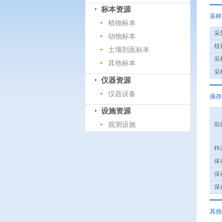
标本资源
采样
植物标本
采集
动物标本
植被
土壤剖面标本
采样
其他标本
采样
仪器资源
仪器设备
保存
设施资源
观测设施
前处
样品
保存
保存
保存
其他