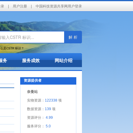
登录
|
用户注册
|
中国科技资源共享网用户登录
解 析
么是CSTR 标识？
服务
服务成效
网站介绍
资源提供者
奈曼站
实物资源：
122338
项
数据资源：
139
项
资源评分：
4.99
服务评分：
5.0