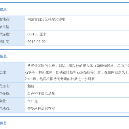
信息
地点:
内蒙古自治区科尔沁沙地
类型:
深度:
60-100 厘米
时间:
2012-06-02
信息
从野外采回的土样，剔除土壤以外的侵入体（如植物残根、昆虫尸
理:
石块等）和新生体（如铁锰结核和石灰结核等）后，在室内自然风干
2mm筛，然后根据待测元素的种类进一步研磨
形态:
颗粒
介质:
白色密闭聚乙烯瓶
量:
500 克
地点:
奈曼站样品保存室
信息