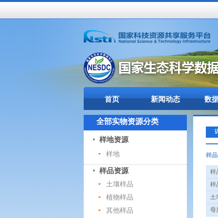
首页
新闻动态
数
全部实物资源分类
样地资源
样地
样品
样品资源
样品
土壤样品
样品
植物样品
土壤
其他样品
母质