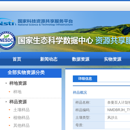
首页
新闻动态
数据资源
实物资源
全部实物资源分类
详细信息
样地资源
样地
样品概况
样品资源
样品名称:
奈曼百人计划项
土壤样品
样品编码:
NMDBRJH_TY
植物样品
土壤类型:
风沙土
其他样品
母质: