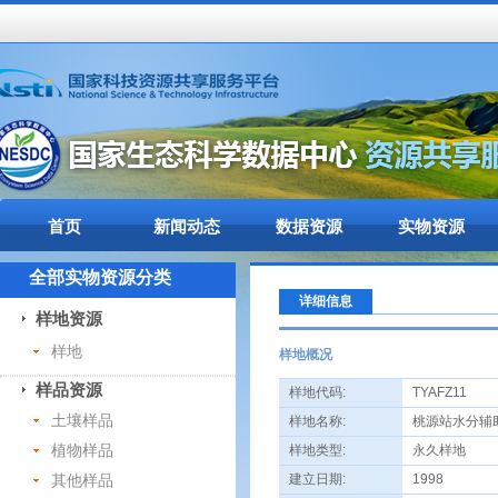
首页
新闻动态
数据资源
实物资源
全部实物资源分类
详细信息
样地资源
样地
样地概况
样品资源
样地代码:
TYAFZ11
土壤样品
样地名称:
桃源站水分辅助
植物样品
样地类型:
永久样地
其他样品
建立日期:
1998