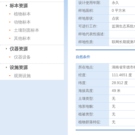
设计使用年限:
永久
标本资源
样地面积:
0 平方米
植物标本
样地形状:
点状
动物标本
可进行工作:
监测生态系统
土壤剖面标本
样地代表性描述:
其他标本
样地性质:
联网长期观测
仪器资源
仪器设备
自然条件
设施资源
所在地点:
湖南省常德市
经度:
111.4651 度
观测设施
纬度:
28.912 度
海拔高度:
49 米
土壤类型:
无
地形地貌:
无
植被类型:
无
植物群落特征:
无