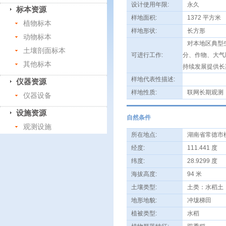
设计使用年限:
永久
标本资源
样地面积:
1372 平方米
植物标本
样地形状:
长方形
动物标本
对本地区典型生
土壤剖面标本
可进行工作:
分、作物、大气
其他标本
持续发展提供长
样地代表性描述:
仪器资源
样地性质:
联网长期观测
仪器设备
设施资源
自然条件
观测设施
所在地点:
湖南省常德市
经度:
111.441 度
纬度:
28.9299 度
海拔高度:
94 米
土壤类型:
土类：水稻土
地形地貌:
冲垅梯田
植被类型:
水稻