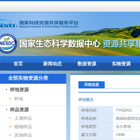
首页
新闻动态
数据资源
实物资源
全部实物资源分类
详细信息
样地资源
样地
样地概况
样品资源
样地代码:
TYAZH01
土壤样品
样地名称:
桃源站稻田综
植物样品
样地类型:
永久样地
其他样品
建立日期:
1998