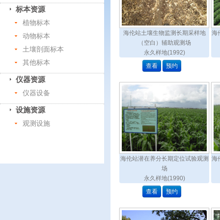
标本资源
植物标本
海伦站土壤生物监测长期采样地
海
动物标本
（空白）辅助观测场
土壤剖面标本
永久样地(1992)
其他标本
查看
预约
仪器资源
仪器设备
设施资源
观测设施
海伦站潜在养分长期定位试验观测
海
场
永久样地(1990)
查看
预约