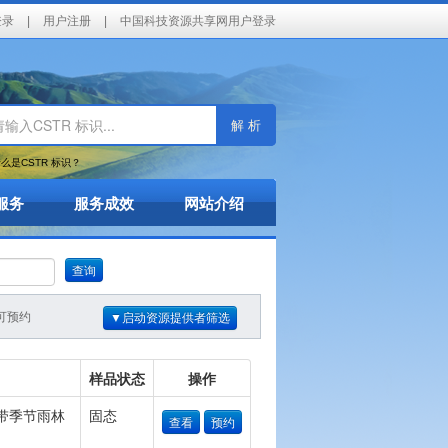
登录
|
用户注册
|
中国科技资源共享网用户登录
解 析
么是CSTR 标识？
服务
服务成效
网站介绍
查询
可预约
▼启动资源提供者筛选
样品状态
操作
带季节雨林
固态
查看
预约