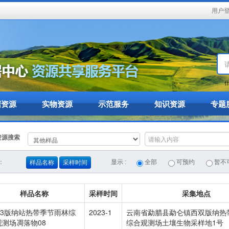
用户
什
据资源
实物资源
示范服务
知识资源
专题
资源搜索
：
显示 :
全部
可预约
暂不
样品名称
采样时间
样品名称
采样时间
采集地点
023版纳站热带季节雨林综
2023-1
云南省勐腊县勐仑镇西双版纳热
观测场凋落物08
综合观测场土壤生物采样地1号