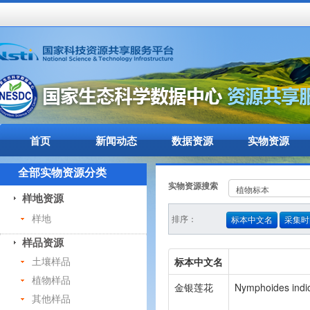
首页
新闻动态
数据资源
实物资源
全部实物资源分类
实物资源搜索
样地资源
样地
排序：
标本中文名
采集时
样品资源
标本中文名
土壤样品
植物样品
金银莲花
Nymphoides indic
其他样品