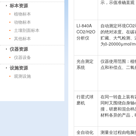
示，示值准确直观
标本资源
植物标本
动物标本
LI-840A
自动测定环境CO2
土壤剖面标本
CO2/H2O
的绝对浓度。在碳
分析仪
贮藏、大气检测、
其他标本
为0-20000μmo
仪器资源
仪器设备
光合测定
仪器使用范围：植
系统
点和补偿点、二氧
设施资源
观测设施
行星式球
在同一转盘上装有
磨机
同时又围绕自身轴
撞，研磨和混合样
材料各异的产品，
全自动化
测量全过程由电脑