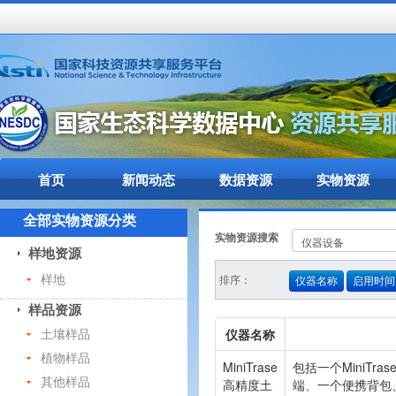
首页
新闻动态
数据资源
实物资源
全部实物资源分类
实物资源搜索
样地资源
样地
排序：
仪器名称
启用时间
样品资源
仪器名称
土壤样品
植物样品
MiniTrase
包括一个MiniTra
其他样品
高精度土
端、一个便携背包