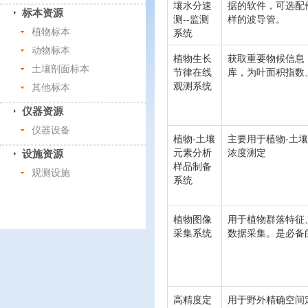
壤水分速
据的软件，可选配
标本资源
测--监测
样的波导管。
系统
植物标本
动物标本
植物生长
获取重要物候信息
土壤剖面标本
节律在线
库，为叶面积指数
观测系统
其他标本
仪器资源
仪器设备
植物-土壤
主要用于植物-土壤
元素分析
浓度测定
设施资源
样品制备
观测设施
系统
植物图像
用于植物群落特征
采集系统
数据采集。是必备
高精度定
用于野外精确空间