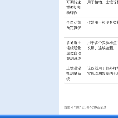
可调转速
用于植物、土壤等
重型切割
粉碎仪
全自动凯
仪器用于检测各类
氏定氮仪
多通道土
用于多个实验样点中
壤碳通量
长期、连续监测。
原位自动
观测系统
土壤温湿
该仪器用于野外样
盐测量系
实现监测数据的无
统
当前 4 / 387 页, 共4639条记录