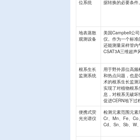
位系统
据转换的必要条件
地表蒸散
美国Campbel
观测设备
仪。作为一个标准
还能测量采样管内
CSAT3A三维
根系生长
用于野外原位高频
监测系统
和热点问题，也是
术的根系生长监测
实现了对植物根系
息，对根系无破坏
促进CERN地下
便携式荧
检测元素范围元素周
光光谱仪
Cr、Mn、Fe、Co
Cd、Sn、Sb、W、