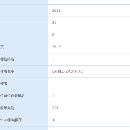
度
2013
21
0
页
76-86
标注排名
1
作者名字
Liu M,Li ZP,Zhai XC
作者
位首位作者排名
1
收录类别
SCI
/SSCI影响因子
.6