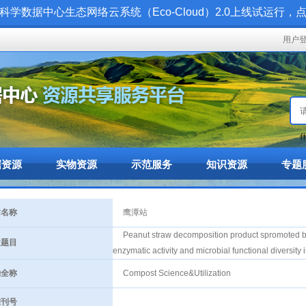
科学数据中心生态网络云系统（Eco-Cloud）2.0上线试运行，
用户
什
据资源
实物资源
示范服务
知识资源
专题
名称
鹰潭站
Peanut straw decomposition product spromoted by c
题目
enzymatic activity and microbial functional diversity i
全称
Compost Science&Utilization
刊号