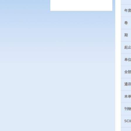
年
卷
期
起止
单位
全部
通讯
本单
刊物
SCI